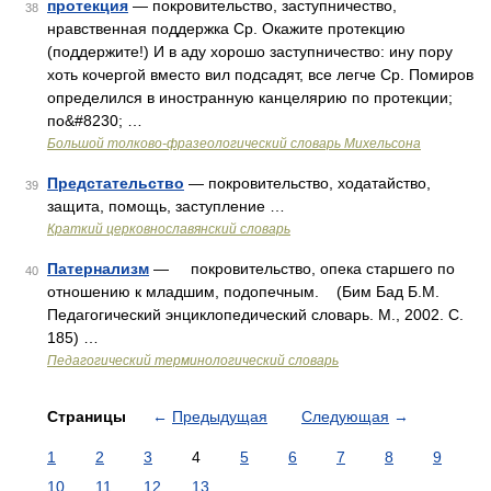
протекция
— покровительство, заступничество,
38
нравственная поддержка Ср. Окажите протекцию
(поддержите!) И в аду хорошо заступничество: ину пору
хоть кочергой вместо вил подсадят, все легче Ср. Помиров
определился в иностранную канцелярию по протекции;
по&#8230; …
Большой толково-фразеологический словарь Михельсона
Предстательство
— покровительство, ходатайство,
39
защита, помощь, заступление …
Краткий церковнославянский словарь
Патернализм
— покровительство, опека старшего по
40
отношению к младшим, подопечным. (Бим Бад Б.М.
Педагогический энциклопедический словарь. М., 2002. С.
185) …
Педагогический терминологический словарь
Страницы
←
Предыдущая
Следующая
→
1
2
3
4
5
6
7
8
9
10
11
12
13