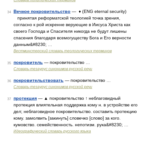
Словарь политических терминов
Вечное покровительство
— ♦ (ENG eternal security)
34
принятая реформатской теологией точка зрения,
согласно к рой искренне верующие в Иисуса Христа как
своего Господа и Спасителя никогда не будут лишены
спасения благодаря всемогуществу Бога и Его верности
данным&#8230; …
Вестминстерский словарь теологических терминов
покровитель
— покровительство …
35
Словарь-тезаурус синонимов русской речи
покровительствовать
— покровительство …
36
Словарь-тезаурус синонимов русской речи
протекция
— ▲ покровительство ↑ неблаговидный
37
протекция влиятельная поддержка кому н. в устройстве его
дел; неблаговидное покровительство. составить протекцию
кому. замолвить [закинуть] словечко [слово] за кого.
кумовство. семейственность. непотизм. рука&#8230; …
Идеографический словарь русского языка